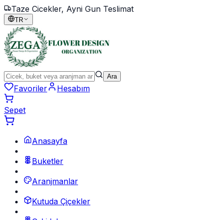
Taze Cicekler, Ayni Gun Teslimat
TR
Ara
Favoriler
Hesabım
Sepet
Anasayfa
Buketler
Aranjmanlar
Kutuda Çiçekler